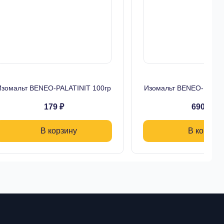
Изомальт BENEO-PALATINIT 100гр
Изомальт BENEO-PALAT
179 ₽
690 ₽
В корзину
В корзин