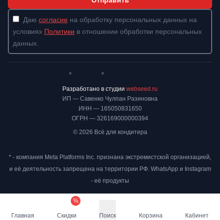
Отправить
Даю
согласие
на обработку персональных данных на
условиях
Политики
в отношении обработки персональных
данных.
*
*
Whatsapp*
Instagram
Телеграм
ВКонтакте
Разработано в студии
webseed.ru
ИП — Савенко Чулпан Разиновна
ИНН — 165050831650
ОГРН — 326169000000394
© 2026 Всё для кондитера
* - компания Meta Platforms Inc. признана экстремистской организацией,
и её деятельность запрещена на территории РФ. WhatsApp и Instagram
- её продукты
%
Главная
Скидки
Поиск
Корзина
Кабинет