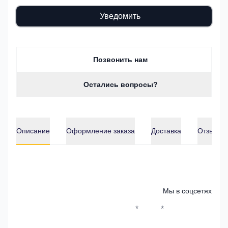
Уведомить
Позвонить нам
Остались вопросы?
Описание
Оформление заказа
Доставка
Отзывы о
Описание
Мы в соцсетях
*
*
Whatsapp*
Instagram
Телеграм
ВКонтак