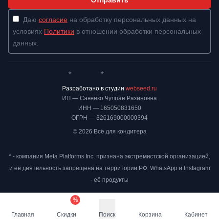
Отправить
Даю
согласие
на обработку персональных данных на
условиях
Политики
в отношении обработки персональных
данных.
*
*
Whatsapp*
Instagram
Телеграм
ВКонтакте
Разработано в студии
webseed.ru
ИП — Савенко Чулпан Разиновна
ИНН — 165050831650
ОГРН — 326169000000394
© 2026 Всё для кондитера
* - компания Meta Platforms Inc. признана экстремистской организацией,
и её деятельность запрещена на территории РФ. WhatsApp и Instagram
- её продукты
%
Главная
Скидки
Поиск
Корзина
Кабинет