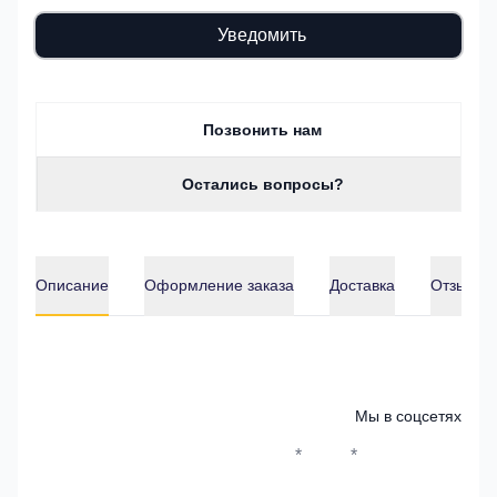
Уведомить
Позвонить нам
Остались вопросы?
Описание
Оформление заказа
Доставка
Отзывы о
Описание
Мы в соцсетях
*
*
Whatsapp*
Instagram
Телеграм
ВКонтак