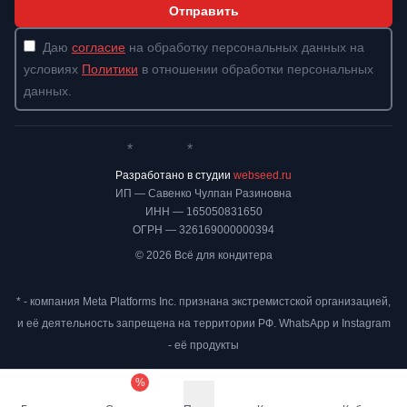
Отправить
Даю
согласие
на обработку персональных данных на
условиях
Политики
в отношении обработки персональных
данных.
*
*
Whatsapp*
Instagram
Телеграм
ВКонтакте
Разработано в студии
webseed.ru
ИП — Савенко Чулпан Разиновна
ИНН — 165050831650
ОГРН — 326169000000394
© 2026 Всё для кондитера
* - компания Meta Platforms Inc. признана экстремистской организацией,
и её деятельность запрещена на территории РФ. WhatsApp и Instagram
- её продукты
%