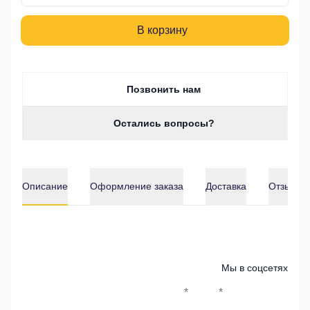
В корзину
Позвонить нам
Остались вопросы?
Описание
Оформление заказа
Доставка
Отзывы о
Описание
Мы в соцсетях
*
*
Whatsapp*
Instagram
Телеграм
ВКонтак