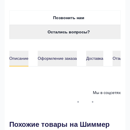
Позвонить нам
Остались вопросы?
Описание
Оформление заказа
Доставка
Отзывы о
Описание
Мы в соцсетях
*
*
Whatsapp*
Instagram
Телеграм
ВКонтак
Похожие товары на Шиммер