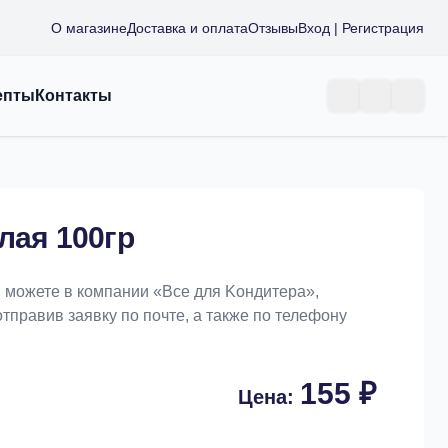
О магазине
Доставка и оплата
Отзывы
Вход | Регистрация
епты
Контакты
лая 100гр
ы можете в компании «Bce для Koндитeрa»,
отправив заявку по почте, а также по телефону
155 ₽
Цена: