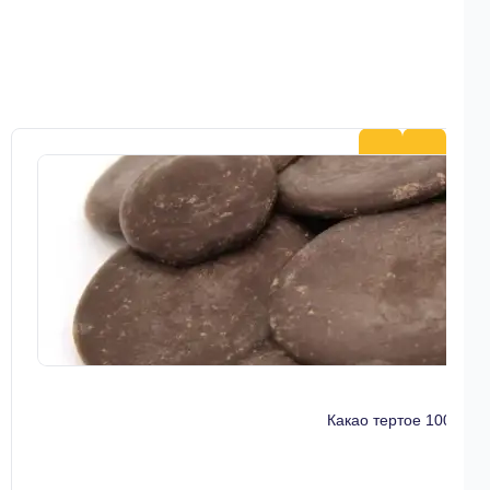
Какао тертое 100гр К
349 