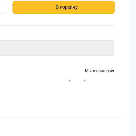
В корзину
Мы в соцсетях
*
*
Whatsapp*
Instagram
Телеграм
ВКонтакте