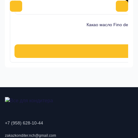
Какао масло Fino de Ar
25
В к
+7 (958) 628-10-44
zakazkonditer.nch@gmail.com