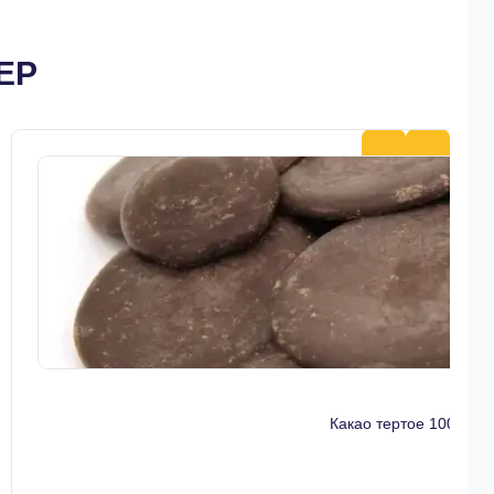
МЕР
Какао тертое 100гр К
349 