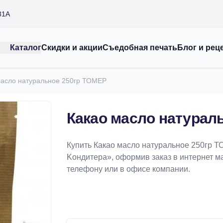
31А
Каталог
Скидки и акции
Съедобная печать
Блог и рец
масло натуральное 250гр ТОМЕР
Какао масло натурал
Купить Какао масло натуральное 250гр 
Koндитeрa», оформив заказ в интернет маг
телефону или в офисе компании.