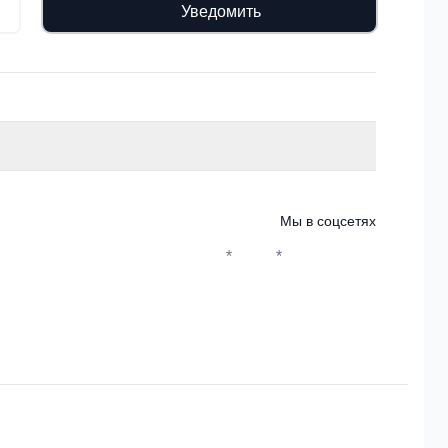
Уведомить
Мы в соцсетях
*
*
Whatsapp*
Instagram
Телеграм
ВКонтакте