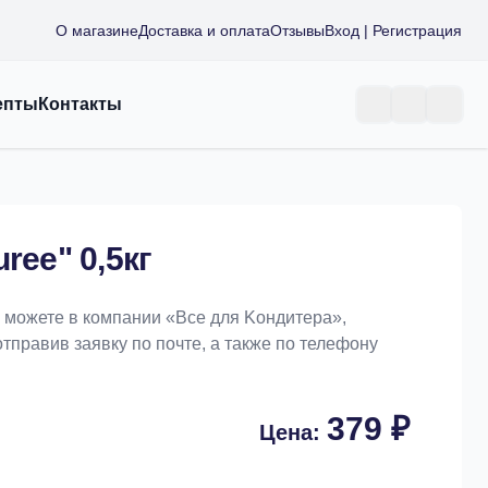
О магазине
Доставка и оплата
Отзывы
Вход | Регистрация
епты
Контакты
ree" 0,5кг
вы можете в компании «Bce для Koндитeрa»,
отправив заявку по почте, а также по телефону
379 ₽
Цена: