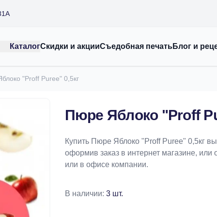
31А
Каталог
Скидки и акции
Съедобная печать
Блог и рец
блоко "Proff Puree" 0,5кг
Пюре Яблоко "Proff Pu
Купить Пюре Яблоко "Proff Puree" 0,5кг 
оформив заказ в интернет магазине, или 
или в офисе компании.
В наличии:
3 шт.