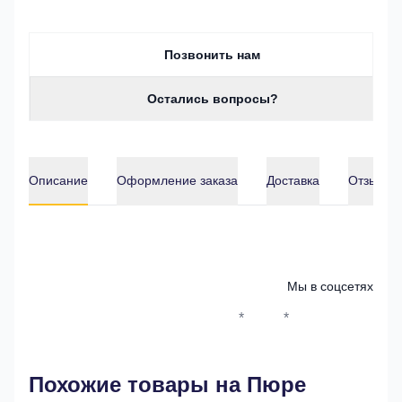
Позвонить нам
Остались вопросы?
Описание
Оформление заказа
Доставка
Отзывы о
Описание
Мы в соцсетях
*
*
Whatsapp*
Instagram
Телеграм
ВКонтак
Похожие товары на Пюре