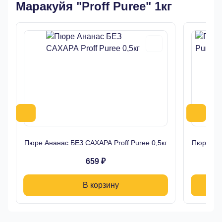
Маракуйя "Proff Puree" 1кг
Пюре Ананас БЕЗ САХАРА Proff Puree 0,5кг
Пюре Имб
659 ₽
В корзину