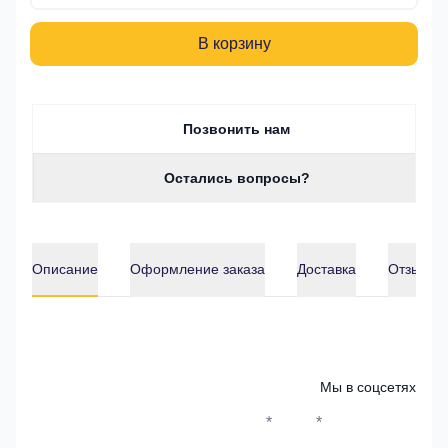
В корзину
Позвонить нам
Остались вопросы?
Описание
Оформление заказа
Доставка
Отзывы о
Описание
Мы в соцсетях
*
*
Whatsapp*
Instagram
Телеграм
ВКонтак