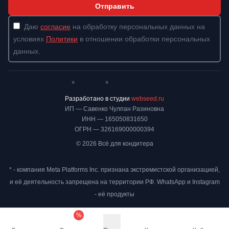
Отправить
Даю
согласие
на обработку персональных данных на
условиях
Политики
в отношении обработки персональных
данных.
*
*
Whatsapp*
Instagram
Телеграм
ВКонтакте
Разработано в студии
webseed.ru
ИП — Савенко Чулпан Разиновна
ИНН — 165050831650
ОГРН — 326169000000394
© 2026 Всё для кондитера
* - компания Meta Platforms Inc. признана экстремистской организацией,
и её деятельность запрещена на территории РФ. WhatsApp и Instagram
- её продукты
%