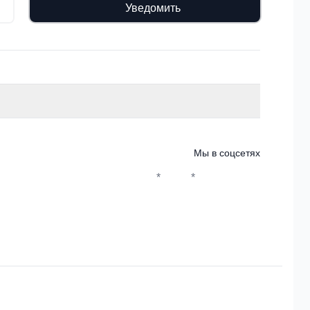
Уведомить
Мы в соцсетях
*
*
Whatsapp*
Instagram
Телеграм
ВКонтакте