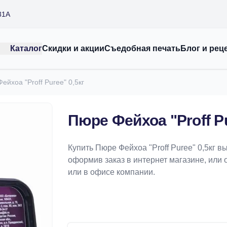
31А
Каталог
Скидки и акции
Съедобная печать
Блог и рец
ейхоа "Proff Puree" 0,5кг
Пюре Фейхоа "Proff Pu
Купить Пюре Фейхоа "Proff Puree" 0,5кг 
оформив заказ в интернет магазине, или 
или в офисе компании.