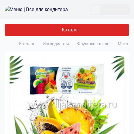
Все для кондитера
Отк
Каталог
Каталог
Ингредиенты
Фруктовое пюре
Мякоть 
Главная