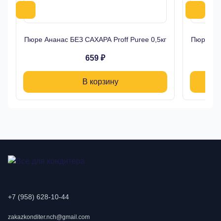
Пюре Ананас БЕЗ САХАРА Proff Puree 0,5кг
Пюре Имб
659 ₽
В корзину
+7 (958) 628-10-44
zakazkonditer.nch@gmail.com