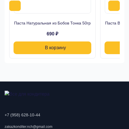
Паста Натуральная из Бобов Тонка 50гр
Паста Вани
690 ₽
В корзину
+7 (958) 628-10-44
zakazkonditer.nch@gmail.com