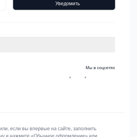
Уведомить
Мы в соцсетях
*
*
Whatsapp*
Instagram
Телеграм
ВКонтакте
или, если вы впервые на сайте, заполнить
зину и нажмите «Обычное оформление» или