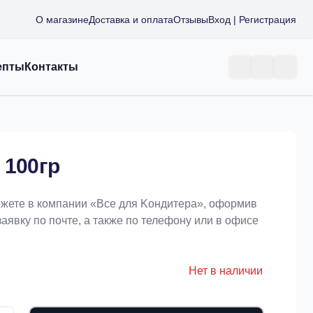
О магазине
Доставка и оплата
Отзывы
Вход | Регистрация
епты
Контакты
 100гр
ожете в компании «Bce для Koндитeрa», оформив
заявку по почте, а также по телефону или в офисе
Нет в наличии