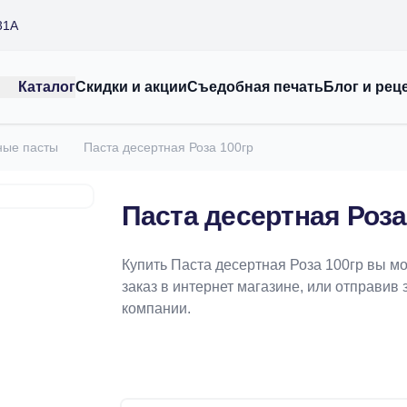
31А
Каталог
Скидки и акции
Съедобная печать
Блог и рец
ные пасты
Паста десертная Роза 100гр
Паста десертная Роза
Купить Паста десертная Роза 100гр вы м
заказ в интернет магазине, или отправив 
компании.