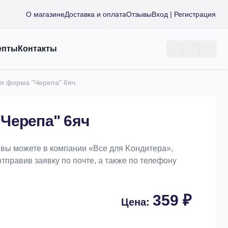
О магазине
Доставка и оплата
Отзывы
Вход | Регистрация
епты
Контакты
я форма "Черепа" 6яч
Черепа" 6яч
 вы можете в компании «Bce для Koндитeрa»,
отправив заявку по почте, а также по телефону
359 ₽
Цена: