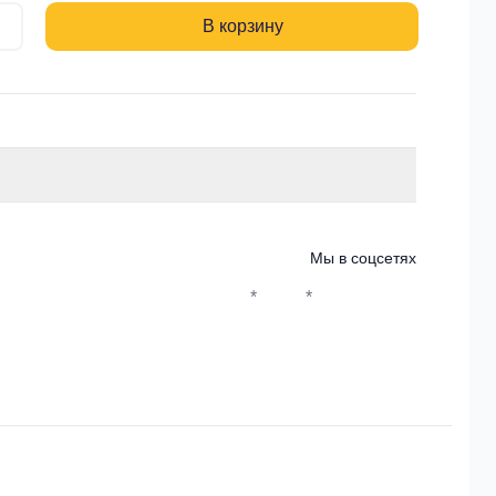
В корзину
Мы в соцсетях
*
*
Whatsapp*
Instagram
Телеграм
ВКонтакте