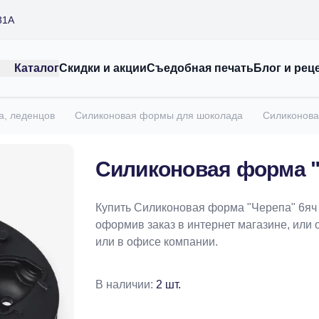
31А
Каталог
Скидки и акции
Съедобная печать
Блог и рец
а, леденцов
Силиконовая формы для шоколада
Силиконова
Силиконовая форма "
Купить Силиконовая форма "Черепа" 6яч
оформив заказ в интернет магазине, или 
или в офисе компании.
В наличии:
2 шт.