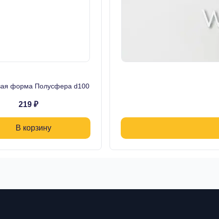
вая форма Полусфера d100
219 ₽
В корзину