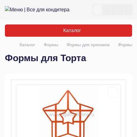
Все для кондитера
Отк
Каталог
Каталог
Формы
Формы для пряников
Формы д
Главная
Формы для Торта
Товары