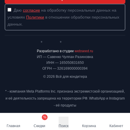
Даю
согласие
на обработку персональных данных на
условиях
Политики
в отношении обработки персональных
данных.
*
*
Whatsapp*
Instagram
Телеграм
ВКонтакте
Разработано в студии
webseed.ru
ИП — Савенко Чулпан Разиновна
ИНН — 165050831650
ОГРН — 326169000000394
© 2026 Всё для кондитера
* - компания Meta Platforms Inc. признана экстремистской организацией,
и её деятельность запрещена на территории РФ. WhatsApp и Instagram
- её продукты
%
Главная
Скидки
Поиск
Корзина
Кабинет