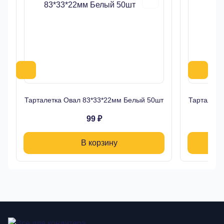
Тарталетка Овал 83*33*22мм Белый 50шт
Тарталетк
99 ₽
В корзину