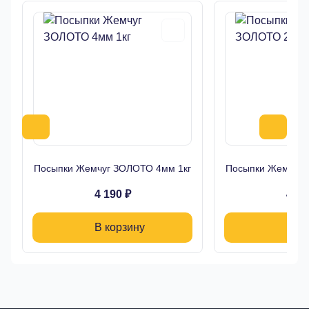
Посыпки Жемчуг ЗОЛОТО 4мм 1кг
Посыпки Жемчуг 
4 190 ₽
4 19
В корзину
В ко